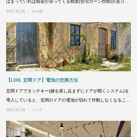
はまっていれば税金が戻ってくる制度(住宅ローン控除)がありま
す。ですので、該当さ
2021.02.26
その他
【LIXIL 玄関ドア】電池の交換方法
玄関ドアでタッチキー(鍵を差し込まずにドアが開くシステム)を
導入していると、玄関のドアの電池が切れて作動しなくなること
があります。
2021.02.19
メンテ