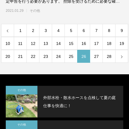
定申告を行う必要があります。 控除を受けるために必要な確定
申告を行う際に必ず必要
2021.01.29
その他
1
2
3
4
5
6
7
8
9
10
11
12
13
14
15
16
17
18
19
20
21
22
23
24
25
26
27
28
その他
外部水栓・散水ホースを点検して夏の庭
仕事を快適に！
その他