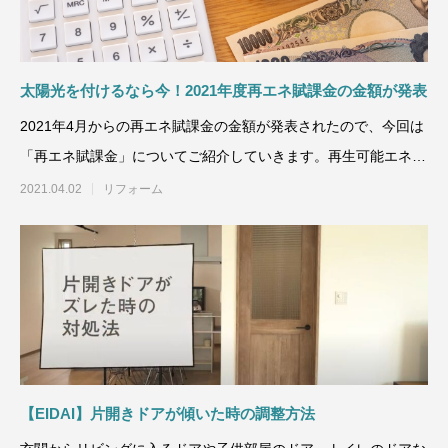
太陽光を付けるなら今！2021年度再エネ賦課金の金額が発表
2021年4月からの再エネ賦課金の金額が発表されたので、今回は
「再エネ賦課金」についてご紹介していきます。再生可能エネル
ギー発電促
2021.04.02
リフォーム
【EIDAI】片開きドアが傾いた時の調整方法