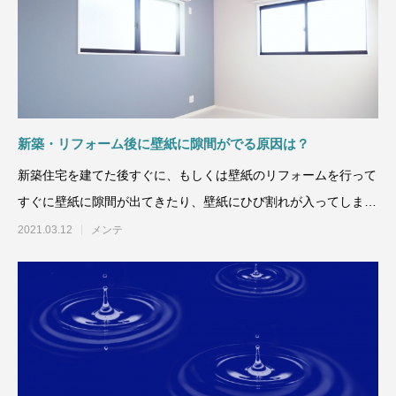
新築・リフォーム後に壁紙に隙間がでる原因は？
新築住宅を建てた後すぐに、もしくは壁紙のリフォームを行って
すぐに壁紙に隙間が出てきたり、壁紙にひび割れが入ってしまっ
たなどの経験をされた方
2021.03.12
メンテ