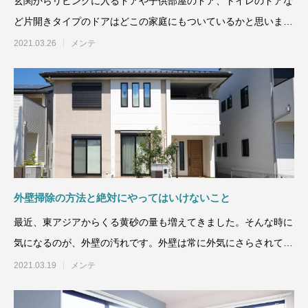
玄関からリビングに入るドアや子供部屋のドア、トイレのドアな
ど片開きタイプのドアはどこの家庭にもついているかと思いま
す。毎日開け閉めするドア
2021.03.26
メンテ
外壁掃除の方法と絶対にやってはいけないこと
最近、東アジアからくる黄砂の量も増えてきました。そんな時に
気になるのが、外壁の汚れです。外壁は常に外気にさらされてい
るため、年数が経つと汚
2021.03.19
メンテ