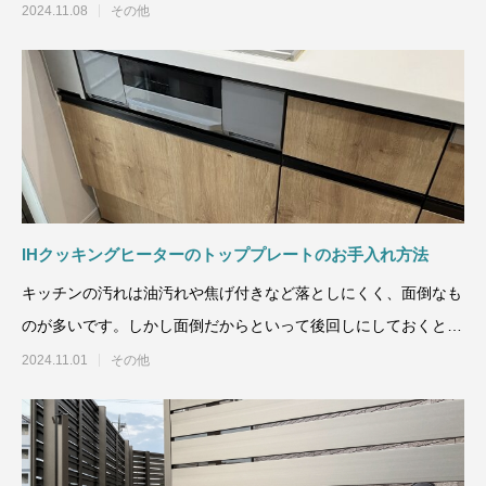
い時期となりますので、
2024.11.08
その他
IHクッキングヒーターのトッププレートのお手入れ方法
キッチンの汚れは油汚れや焦げ付きなど落としにくく、面倒なも
のが多いです。しかし面倒だからといって後回しにしておくと汚
れがどんどん落ちにくく
2024.11.01
その他