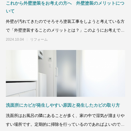
これから外壁塗装をお考えの方へ 外壁塗装のメリットにつ
いて
外壁が汚れてきたのでそろそろ塗装工事をしようと考えている方
で「外壁塗装することのメリットとは？」このようにお考えでは
ありませんか？ただ汚れ
2024.10.04
リフォーム
洗面所にカビが発生しやすい原因と発生したカビの取り方
洗面所はお風呂の隣にあることが多く、家の中で湿気が溜まりや
すい場所です。定期的に掃除を行っているのであればよいのです