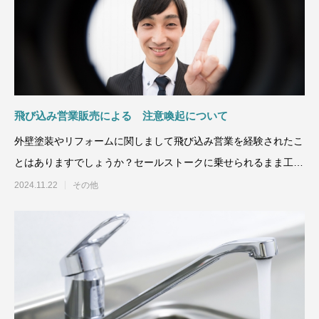
飛び込み営業販売による 注意喚起について
外壁塗装やリフォームに関しまして飛び込み営業を経験されたこ
とはありますでしょうか？セールストークに乗せられるまま工事
または契約するのは危険
2024.11.22
その他