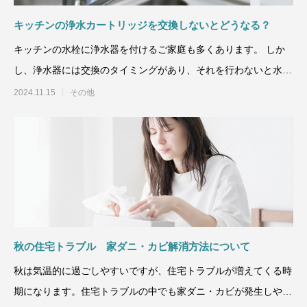
キッチンの浄水カートリッジを交換しないとどうなる？
キッチンの水栓に浄水器を付けるご家庭も多くあります。 しか
し、浄水器には交換のタイミングがあり、それを行わないと水漏
れや人体被害の原因とな
2024.11.15
その他
秋の住宅トラブル 家ダニ・カビ解消方法について
秋は気温的に過ごしやすいですが、住宅トラブルが増えてくる時
期になります。住宅トラブルの中でも家ダニ・カビが発生しやす