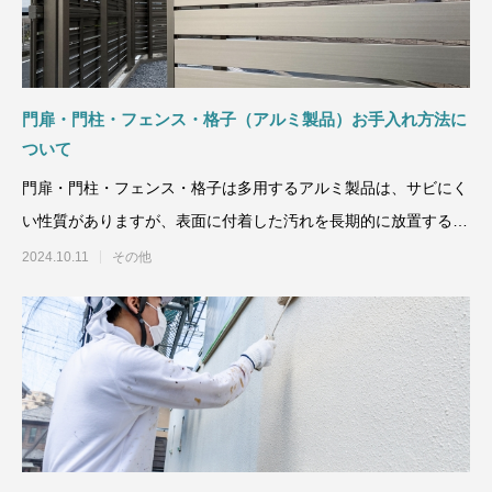
門扉・門柱・フェンス・格子（アルミ製品）お手入れ方法に
ついて
門扉・門柱・フェンス・格子は多用するアルミ製品は、サビにく
い性質がありますが、表面に付着した汚れを長期的に放置すると
腐食の原因になりますの
2024.10.11
その他