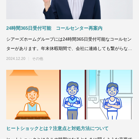
24時間365日受付可能 コールセンター再案内
シアーズホームグループには24時間365日受付可能なコールセン
ターがあります。年末休暇期間で、会社に連絡しても繋がらな
い、担当営業
2024.12.20
その他
ヒートショックとは？注意点と対処方法について