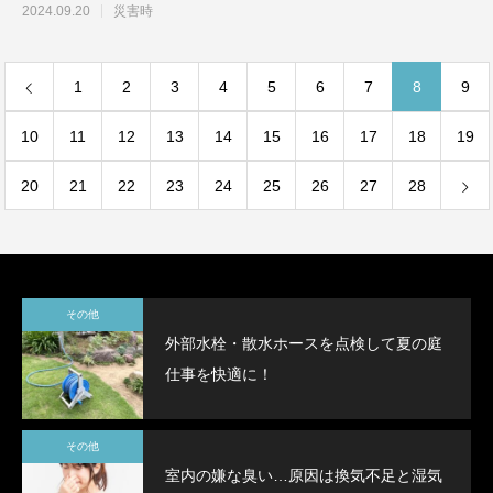
が、洗面所は汚れに強
2024.09.20
災害時
1
2
3
4
5
6
7
8
9
10
11
12
13
14
15
16
17
18
19
20
21
22
23
24
25
26
27
28
その他
外部水栓・散水ホースを点検して夏の庭
仕事を快適に！
その他
室内の嫌な臭い…原因は換気不足と湿気