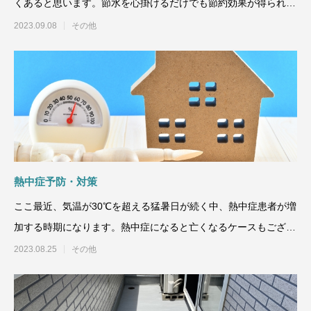
くあると思います。節水を心掛けるだけでも節約効果が得られま
すので、今回はトイレで
2023.09.08
その他
熱中症予防・対策
ここ最近、気温が30℃を超える猛暑日が続く中、熱中症患者が増
加する時期になります。熱中症になると亡くなるケースもござい
ますので今回は、熱中
2023.08.25
その他