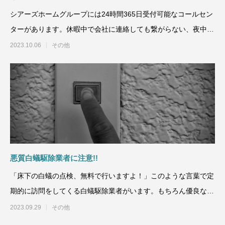
シアーズホームグループには24時間365日受付可能なコールセン
ターがあります。休暇中で会社に連絡しても繋がらない、夜中に
家の不具合
2023.10.06
その他
悪質白蟻駆除業者に注意!!
「床下の白蟻の点検、無料で行いますよ！」このような言葉で定
期的に訪問をしてくる白蟻駆除業者がいます。もちろん優良な業
者さんもいらっ
2023.09.29
その他