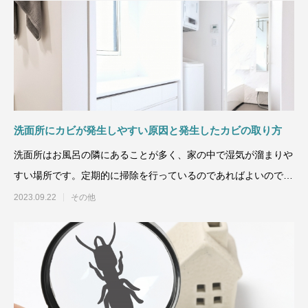
洗面所にカビが発生しやすい原因と発生したカビの取り方
洗面所はお風呂の隣にあることが多く、家の中で湿気が溜まりや
すい場所です。定期的に掃除を行っているのであればよいのです
が、洗面所は汚れに強い
2023.09.22
その他