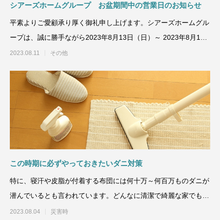
シアーズホームグループ お盆期間中の営業日のお知らせ
平素よりご愛顧承り厚く御礼申し上げます。シアーズホームグル
ープは、誠に勝手ながら2023年8月13日（日）～ 2023年8月16
日（水）ま
2023.08.11
その他
この時期に必ずやっておきたいダニ対策
特に、寝汗や皮脂が付着する布団には何十万～何百万ものダニが
潜んでいるとも言われています。どんなに清潔で綺麗な家でもダ
ニがいない家は
2023.08.04
災害時