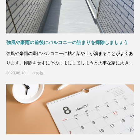
強風や豪雨の前後にバルコニーの詰まりを掃除しましょう
強風や豪雨の際にバルコニーに枯れ葉や土が溜まることがよくあ
ります。掃除をせずにそのままにしてしまうと大事な家に大きな
被害を及ぼすこともあり
2023.08.18
その他