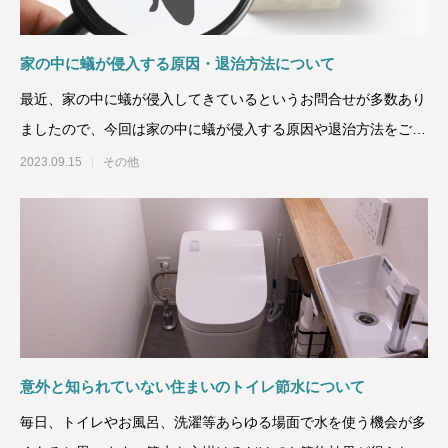
家の中に蟻が侵入する原因・退治方法について
最近、家の中に蟻が侵入してきているというお問合せが多数あり
ましたので、今回は家の中に蟻が侵入する原因や退治方法をご紹
介致します。蟻
2023.09.15
その他
意外と知られていない住まいのトイレ節水について
毎日、トイレやお風呂、洗濯等あらゆる場面で水を使う機会が多