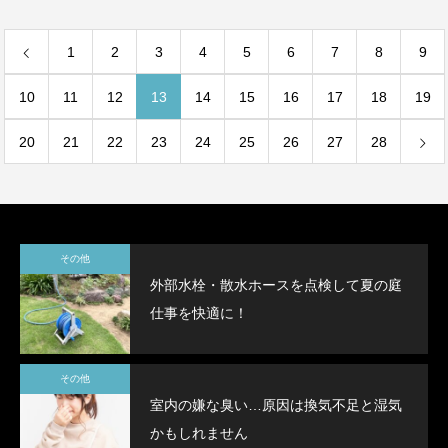
1
2
3
4
5
6
7
8
9
10
11
12
13
14
15
16
17
18
19
20
21
22
23
24
25
26
27
28
その他
外部水栓・散水ホースを点検して夏の庭
仕事を快適に！
その他
室内の嫌な臭い…原因は換気不足と湿気
かもしれません