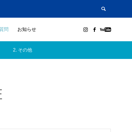
質問
お知らせ
2. その他
証
メーカー別取説
GUIDE