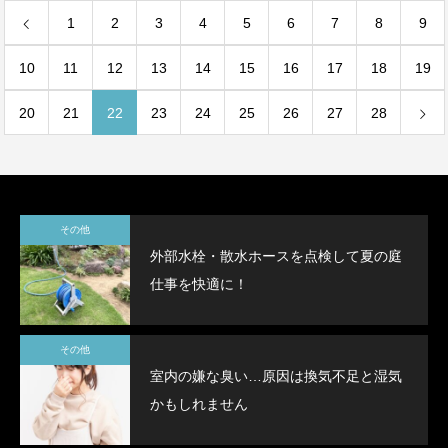
1
2
3
4
5
6
7
8
9
10
11
12
13
14
15
16
17
18
19
20
21
22
23
24
25
26
27
28
その他
外部水栓・散水ホースを点検して夏の庭
仕事を快適に！
その他
室内の嫌な臭い…原因は換気不足と湿気
かもしれません