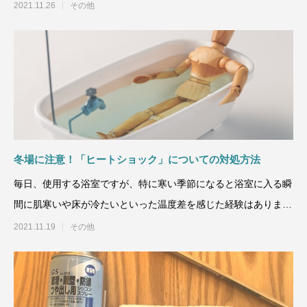
設備のことです。トイ
2021.11.26
その他
冬場に注意！「ヒートショック」についての対処方法
毎日、使用する浴室ですが、特に寒い季節になると浴室に入る瞬
間に肌寒いや床が冷たいといった温度差を感じた経験はありませ
んか？寒い季節の浴室は
2021.11.19
その他