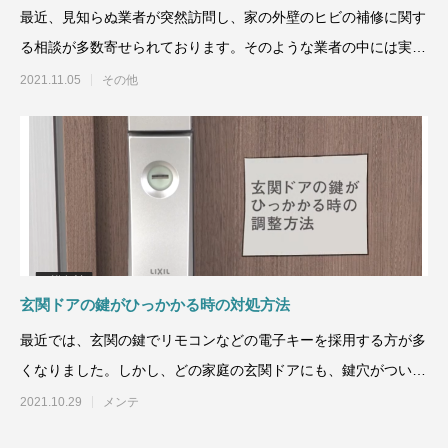
最近、見知らぬ業者が突然訪問し、家の外壁のヒビの補修に関す
る相談が多数寄せられております。そのような業者の中には実は
危ない業者もいます。今
2021.11.05
その他
玄関ドアの鍵がひっかかる時の対処方法
最近では、玄関の鍵でリモコンなどの電子キーを採用する方が多
くなりました。しかし、どの家庭の玄関ドアにも、鍵穴がついて
おり、電子キーを採用さ
2021.10.29
メンテ