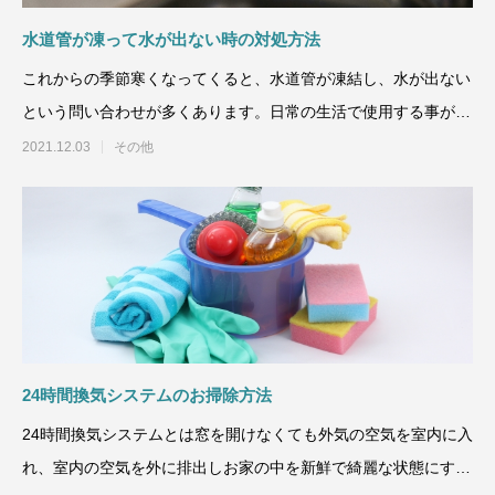
水道管が凍って水が出ない時の対処方法
これからの季節寒くなってくると、水道管が凍結し、水が出ない
という問い合わせが多くあります。日常の生活で使用する事が多
い水道管から水が出なく
2021.12.03
その他
24時間換気システムのお掃除方法
24時間換気システムとは窓を開けなくても外気の空気を室内に入
れ、室内の空気を外に排出しお家の中を新鮮で綺麗な状態にする