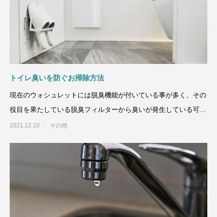
トイレ臭いを防ぐお掃除方法
現在のウォシュレットには脱臭機能が付いている事が多く、その
役目を果たしている脱臭フィルターから臭いが発生している可能
性があります。そこで今
2021.12.10
その他