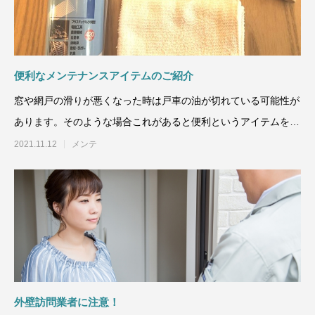
便利なメンテナンスアイテムのご紹介
窓や網戸の滑りが悪くなった時は戸車の油が切れている可能性が
あります。そのような場合これがあると便利というアイテムをご
紹介致します。
2021.11.12
メンテ
外壁訪問業者に注意！