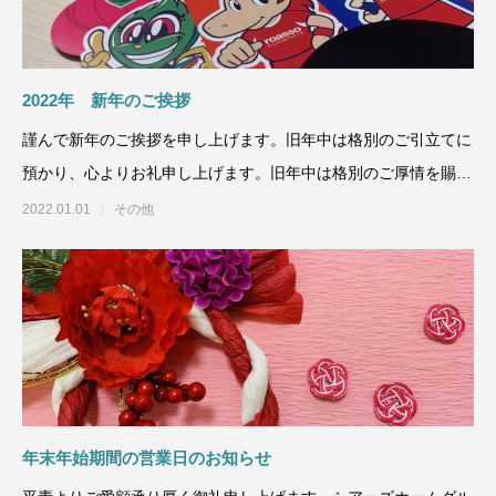
2022年 新年のご挨拶
謹んで新年のご挨拶を申し上げます。旧年中は格別のご引立てに
預かり、心よりお礼申し上げます。旧年中は格別のご厚情を賜
り、誠に
2022.01.01
その他
年末年始期間の営業日のお知らせ