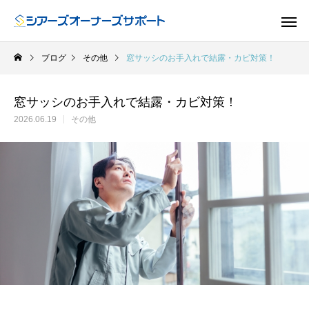
ブログ
その他
窓サッシのお手入れで結露・カビ対策！
窓サッシのお手入れで結露・カビ対策！
2026.06.19
その他
ドア
GUIDE
GU