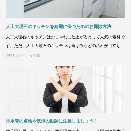
人工大理石のキッチンを綺麗に保つためのお掃除方法
人工大理石のキッチンはおしゃれに仕上がるとして人気の素材で
す。ただ、人工大理石のキッチンは黄ばみなどの汚れが目立ちや
すいなどの特徴もありま
2023.11.24
その他
排水管の点検や洗浄の勧誘に注意しましょう！