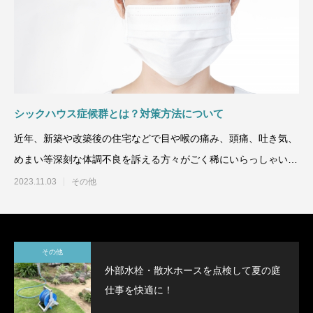
シックハウス症候群とは？対策方法について
近年、新築や改築後の住宅などで目や喉の痛み、頭痛、吐き気、
めまい等深刻な体調不良を訴える方々がごく稀にいらっしゃいま
す。その一連の症状は「
2023.11.03
その他
その他
外部水栓・散水ホースを点検して夏の庭
仕事を快適に！