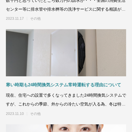
数千円と思っていたところ数万円の請求が・・・全国の消費生活
センター等に排水管や排水桝等の洗浄サービスに関する相談が多
数寄せられてお
2023.11.17
その他
寒い時期も24時間換気システム常時運転する理由について
現在、住宅への設置で多くなってきました24時間換気システムで
すが、これからの季節、外からの冷たい空気が入る為、冬は特に
寒いと感じるケースが
2023.11.10
その他