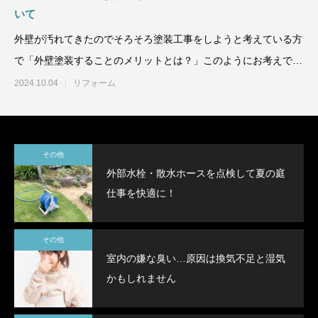
いて
外壁が汚れてきたのでそろそろ塗装工事をしようと考えている方
で「外壁塗装することのメリットとは？」このようにお考えでは
ありませんか？ただ汚れ
2024.10.04
リフォーム
その他
外部水栓・散水ホースを点検して夏の庭
仕事を快適に！
その他
室内の嫌な臭い…原因は換気不足と湿気
かもしれません