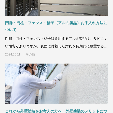
門扉・門柱・フェンス・格子（アルミ製品）お手入れ方法に
ついて
門扉・門柱・フェンス・格子は多用するアルミ製品は、サビにく
い性質がありますが、表面に付着した汚れを長期的に放置すると
腐食の原因になりますの
2024.10.11
その他
これから外壁塗装をお考えの方へ 外壁塗装のメリットにつ