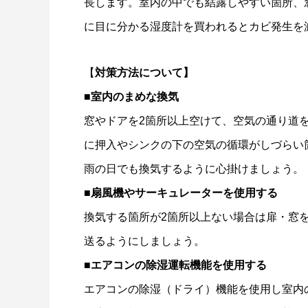
長します。室内の中でも結露しやすい箇所、
に目に分かる湿度計を買われるとカビ発生を
【
対策方法について】
■
室内のまめな換気
窓やドアを2箇所以上空けて、空気の通り道
に押入やシンクの下の空気の循環がしづらい
雨の日でも換気するように心掛けましょう。
■
扇風機やサーキュレーターを使用する
換気する箇所が2箇所以上ない場合は扉・窓
送るようにしましょう。
■
エアコンの除湿運転機能を使用する
エアコンの除湿（ドライ）機能を使用し室内