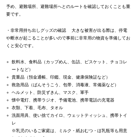
予め、避難場所、避難場所へとのルートを確認しておくことも重
要です。
・非常用持ち出しグッズの確認 大きな被害が出る際は、停電
や断水が起こることが多いので事前に非常用の物資を準備してお
くと安心です。
飲料水、食料品（カップめん、缶詰、ビスケット、チョコレ
ートなど）
貴重品（預金通帳、印鑑、現金、健康保険証など）
救急用品（ばんそうこう、包帯、消毒液、常備薬など）
ヘルメット、防災ずきん、マスク、軍手
懐中電灯、携帯ラジオ、予備電池、携帯電話の充電器
衣類、下着、毛布、タオル
洗面用具、使い捨てカイロ、ウェットティッシュ、携帯トイ
レ
※乳児のいるご家庭は、ミルク・紙おむつ・ほ乳瓶等も用意