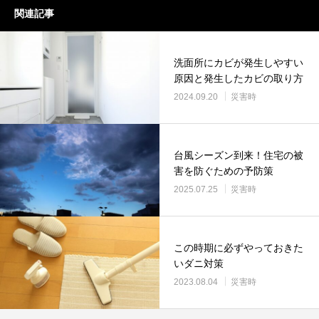
関連記事
洗面所にカビが発生しやすい
原因と発生したカビの取り方
2024.09.20
災害時
台風シーズン到来！住宅の被
害を防ぐための予防策
2025.07.25
災害時
この時期に必ずやっておきた
いダニ対策
2023.08.04
災害時