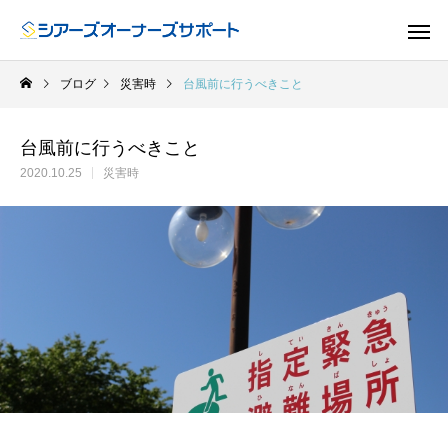
ブログ
災害時
台風前に行うべきこと
台風前に行うべきこと
2020.10.25
災害時
ドア
GUIDE
GU