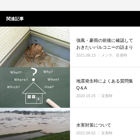
関連記事
強風・豪雨の前後に確認して
おきたいバルコニーの詰まり
2021.08.13
メンテ
災害時
地震発生時によくある質問集
Q＆A
2020.10.25
災害時
水害対策について
2022.09.02
災害時